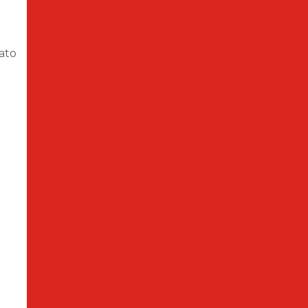
Estrutura pré moldada galpão
Estrutura pré moldado de concreto
Estrutur
ato
Fornecedor de bloco de concreto
Fornecedor de tubos de concreto
Galeria
Guia de concreto preço
Industria de
Macrodrenagem orçamento
Meio fio 
Meio fio de concreto extrusado
Muro gradil
Muro de placas pré moldados preço
Orçamento de serviços de paviment
Pavilhão de concreto rs
Pavilhao pré m
Pavilhao pré moldado preço
Pavilhã
Pavimentação bloco intertrava
Pavimentação intertravada de blocos