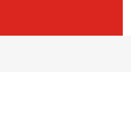
e concreto
Pisograma de concreto preço
crodrenagem
Serviço de terraplanagem
 pavimentação