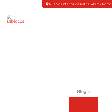
Rua Voluntários da Pátria, 4069 - Porto
Blog
Aduelas de
concreto:
Guia