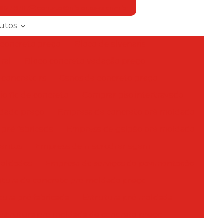
98127-9707
contato@diblocos-rs.com.br
utos
 concreto preço
Bloco de alvenaria
ral
Bloco concreto vedação preço
 concreto rs
Canos de concreto preço
o fio de concreto
Comprar piso intertravado
ldado preço
Empresa de concreto pré moldado
pré fabricada
Empresa de galpão pré moldado
mentos
Empresa de macrodrenagem
moldados
Empresa de serviços de pavimentação
utura de concreto pré moldado preço
tura pré fabricada
Estrutura pré moldada
Estrutura pré moldada de concreto preço