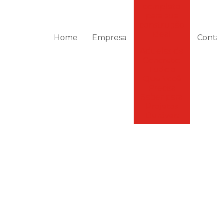
completo
para sua
construção
ideal
Home
Empresa
Cont
Aduelas de
Concreto:
Tudo o
Que Você
Precisa
Saber para
Projetos
Duráveis