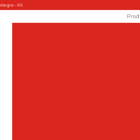
 Alegre - RS
(51) 3024-0210
(51) 
Prod
Aduelas de concreto
Aduelas de
Bloco de concreto alvenaria estrutu
Bloco vedação e estrutural
Cano de
Comprar aduelas de concreto
Comprar mei
Comprar tubo de concreto
Concreto pré mo
Empresa de escavação
Empresa de estrutura 
Empresa de infraestrutura de lotea
Empresa de pavimentação
Empresa de pré 
Empresa de terraplanagem
Estr
Estrutura de galpão pré moldado
Estru
Estrutura pré moldada de concreto