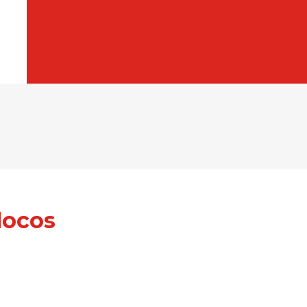
Piso drenante preço
Pisograma bloco d
Serviço de escavações
Serviço de ma
Serviços de
locos