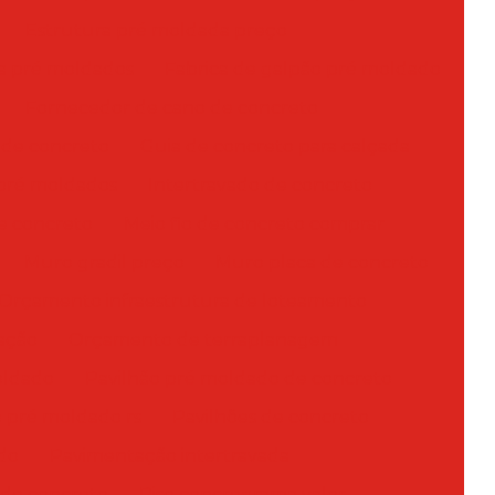
Estrutura pré moldada preço
a pré moldados
Fabrica de galpão pré moldado
Fornecedor de cano de concreto
 de concreto
Guia de concreto para calçada
 pré moldados
Intertravado de concreto
de concreto
Meio fio de concreto comprar
Muro gradil preço
Muro placa de concreto
Orçamento infraestrutura de loteamento
ação
Orçamento de terraplanagem
oldado
Pavilhão pré moldado de concreto
o pré moldado rs
Pavilhões de concreto
do
Pavimentação intertravada
 de concreto
Piso concregrama valor