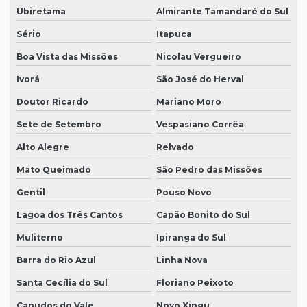
Ubiretama
Almirante Tamandaré do Sul
Sério
Itapuca
Boa Vista das Missões
Nicolau Vergueiro
Ivorá
São José do Herval
Doutor Ricardo
Mariano Moro
Sete de Setembro
Vespasiano Corrêa
Alto Alegre
Relvado
Mato Queimado
São Pedro das Missões
Gentil
Pouso Novo
Lagoa dos Três Cantos
Capão Bonito do Sul
Muliterno
Ipiranga do Sul
Barra do Rio Azul
Linha Nova
Santa Cecília do Sul
Floriano Peixoto
Canudos do Vale
Novo Xingu