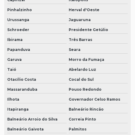
Pinhalzinho
Herval d'Oeste
Urussanga
Jaguaruna
Schroeder
Presidente Getúlio
Ibirama
Três Barras
Papanduva
Seara
Garuva
Morro da Fumaça
Taió
Abelardo Luz
Otacílio Costa
Cocal do Sul
Massaranduba
Pouso Redondo
Ilhota
Governador Celso Ramos
Itapiranga
Balneário Rincão
Balneário Arroio do Silva
Correia Pinto
Balneário Gaivota
Palmitos