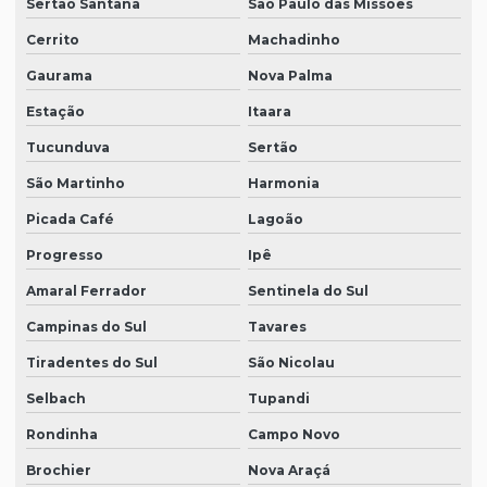
Sertão Santana
São Paulo das Missões
Cerrito
Machadinho
Gaurama
Nova Palma
Estação
Itaara
Tucunduva
Sertão
São Martinho
Harmonia
Picada Café
Lagoão
Progresso
Ipê
Amaral Ferrador
Sentinela do Sul
Campinas do Sul
Tavares
Tiradentes do Sul
São Nicolau
Selbach
Tupandi
Rondinha
Campo Novo
Brochier
Nova Araçá