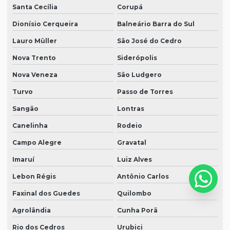
Santa Cecília
Corupá
Dionísio Cerqueira
Balneário Barra do Sul
Lauro Müller
São José do Cedro
Nova Trento
Siderópolis
Nova Veneza
São Ludgero
Turvo
Passo de Torres
Sangão
Lontras
Canelinha
Rodeio
Campo Alegre
Gravatal
Imaruí
Luiz Alves
Lebon Régis
Antônio Carlos
Faxinal dos Guedes
Quilombo
Agrolândia
Cunha Porã
Rio dos Cedros
Urubici