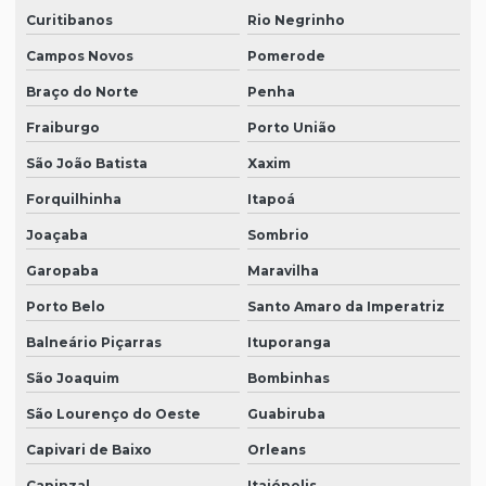
Curitibanos
Rio Negrinho
Campos Novos
Pomerode
Braço do Norte
Penha
Fraiburgo
Porto União
São João Batista
Xaxim
Forquilhinha
Itapoá
Joaçaba
Sombrio
Garopaba
Maravilha
Porto Belo
Santo Amaro da Imperatriz
Balneário Piçarras
Ituporanga
São Joaquim
Bombinhas
São Lourenço do Oeste
Guabiruba
Capivari de Baixo
Orleans
Capinzal
Itaiópolis