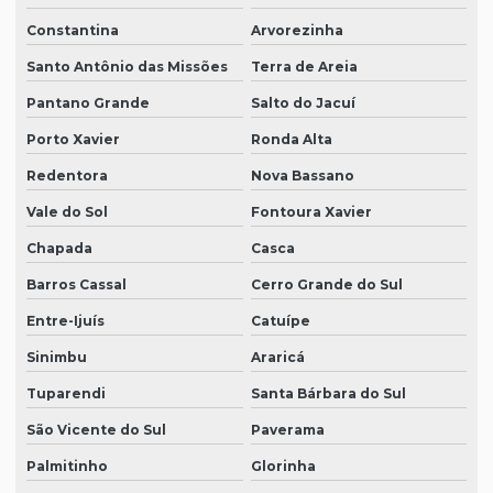
Constantina
Arvorezinha
Santo Antônio das Missões
Terra de Areia
Pantano Grande
Salto do Jacuí
Porto Xavier
Ronda Alta
Redentora
Nova Bassano
Vale do Sol
Fontoura Xavier
Chapada
Casca
Barros Cassal
Cerro Grande do Sul
Entre-Ijuís
Catuípe
Sinimbu
Araricá
Tuparendi
Santa Bárbara do Sul
São Vicente do Sul
Paverama
Palmitinho
Glorinha