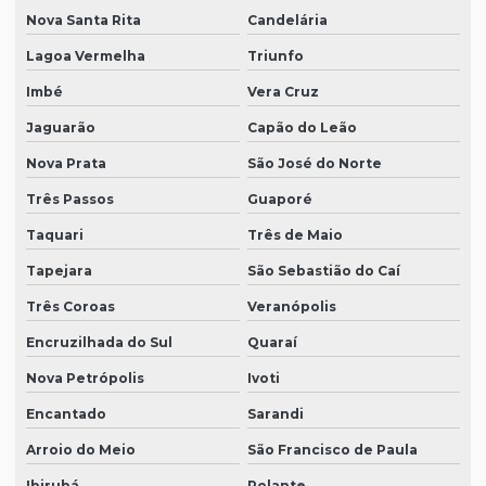
Nova Santa Rita
Candelária
Lagoa Vermelha
Triunfo
Imbé
Vera Cruz
Jaguarão
Capão do Leão
Nova Prata
São José do Norte
Três Passos
Guaporé
Taquari
Três de Maio
Tapejara
São Sebastião do Caí
Três Coroas
Veranópolis
Encruzilhada do Sul
Quaraí
Nova Petrópolis
Ivoti
Encantado
Sarandi
Arroio do Meio
São Francisco de Paula
Ibirubá
Rolante