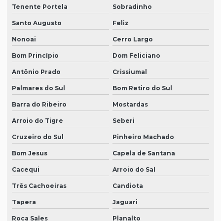
Tenente Portela
Sobradinho
Santo Augusto
Feliz
Nonoai
Cerro Largo
Bom Princípio
Dom Feliciano
Antônio Prado
Crissiumal
Palmares do Sul
Bom Retiro do Sul
Barra do Ribeiro
Mostardas
Arroio do Tigre
Seberi
Cruzeiro do Sul
Pinheiro Machado
Bom Jesus
Capela de Santana
Cacequi
Arroio do Sal
Três Cachoeiras
Candiota
Tapera
Jaguari
Roca Sales
Planalto