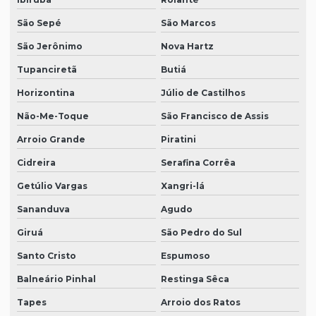
São Sepé
São Marcos
São Jerônimo
Nova Hartz
Tupanciretã
Butiá
Horizontina
Júlio de Castilhos
Não-Me-Toque
São Francisco de Assis
Arroio Grande
Piratini
Cidreira
Serafina Corrêa
Getúlio Vargas
Xangri-lá
Sananduva
Agudo
Giruá
São Pedro do Sul
Santo Cristo
Espumoso
Balneário Pinhal
Restinga Sêca
Tapes
Arroio dos Ratos