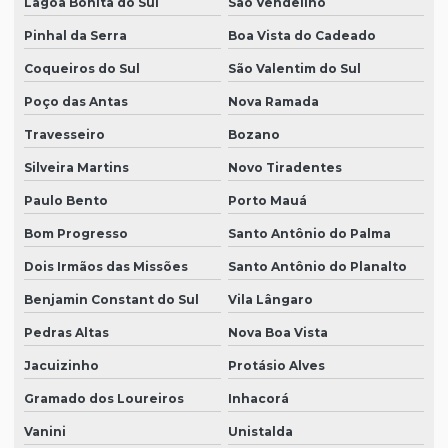
Lagoa Bonita do Sul
São Vendelino
Pinhal da Serra
Boa Vista do Cadeado
Coqueiros do Sul
São Valentim do Sul
Poço das Antas
Nova Ramada
Travesseiro
Bozano
Silveira Martins
Novo Tiradentes
Paulo Bento
Porto Mauá
Bom Progresso
Santo Antônio do Palma
Dois Irmãos das Missões
Santo Antônio do Planalto
Benjamin Constant do Sul
Vila Lângaro
Pedras Altas
Nova Boa Vista
Jacuizinho
Protásio Alves
Gramado dos Loureiros
Inhacorá
Vanini
Unistalda