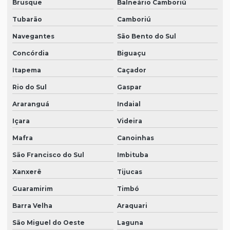
Brusque
Balneário Camboriú
Tubarão
Camboriú
Navegantes
São Bento do Sul
Concórdia
Biguaçu
Itapema
Caçador
Rio do Sul
Gaspar
Araranguá
Indaial
Içara
Videira
Mafra
Canoinhas
São Francisco do Sul
Imbituba
Xanxerê
Tijucas
Guaramirim
Timbó
Barra Velha
Araquari
São Miguel do Oeste
Laguna