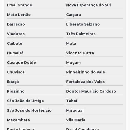
Erval Grande
Nova Esperança do Sul
Mato Leitão
Caiçara
Barracão
Liberato Salzano
Viadutos
Três Palmeiras
Caibaté
Mata
Humaitá
Vicente Dutra
Cacique Doble
Muçum
Chuvisca
Pinheirinho do Vale
Ibiaçá
Fortaleza dos Valos
Riozinho
Doutor Maurício Cardoso
São João da Urtiga
Tabaí
São José do Hortêncio
Miraguaí
Maçambará
Vila Maria
Porto Lucena
David Canabarro