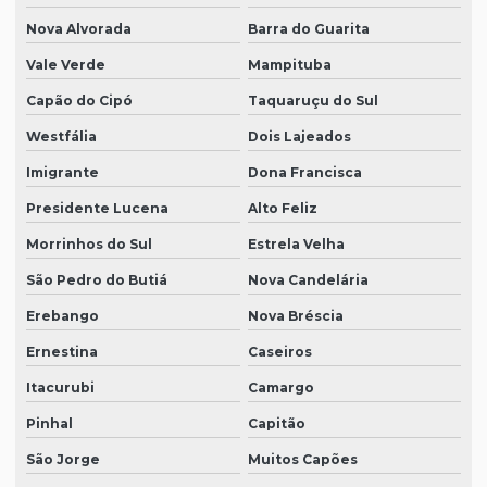
Nova Alvorada
Barra do Guarita
Vale Verde
Mampituba
Capão do Cipó
Taquaruçu do Sul
Westfália
Dois Lajeados
Imigrante
Dona Francisca
Presidente Lucena
Alto Feliz
Morrinhos do Sul
Estrela Velha
São Pedro do Butiá
Nova Candelária
Erebango
Nova Bréscia
Ernestina
Caseiros
Itacurubi
Camargo
Pinhal
Capitão
São Jorge
Muitos Capões