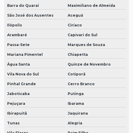
Barra do Quaraí
Maximiliano de Almeida
São José dos Ausentes
Aceguá
Ilópolis
Ciríaco
Arambaré
Capivari do Sul
Passa-Sete
Marques de Souza
Mariana Pimentel
Chiapetta
Água Santa
Quinze de Novembro
Vila Nova do Sul
Cotiporã
Pinhal Grande
Cerro Branco
Jaboticaba
Putinga
Pejuçara
Ibarama
Ibirapuitã
Jaquirana
Tunas
Alegria
Vila Flores
Paim Filho