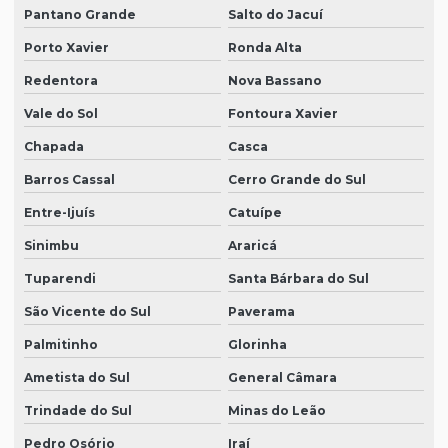
Pantano Grande
Salto do Jacuí
Porto Xavier
Ronda Alta
Redentora
Nova Bassano
Vale do Sol
Fontoura Xavier
Chapada
Casca
Barros Cassal
Cerro Grande do Sul
Entre-Ijuís
Catuípe
Sinimbu
Araricá
Tuparendi
Santa Bárbara do Sul
São Vicente do Sul
Paverama
Palmitinho
Glorinha
Ametista do Sul
General Câmara
Trindade do Sul
Minas do Leão
Pedro Osório
Iraí