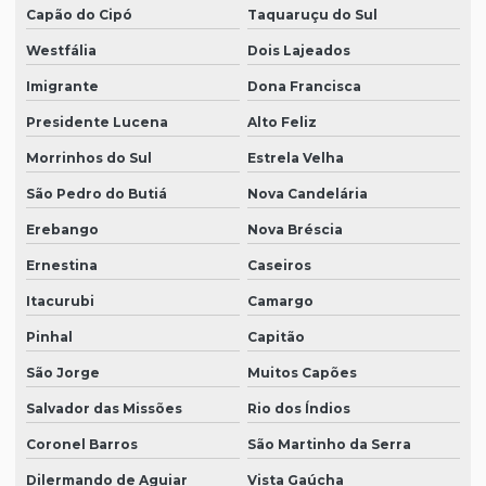
Capão do Cipó
Taquaruçu do Sul
Westfália
Dois Lajeados
Imigrante
Dona Francisca
Presidente Lucena
Alto Feliz
Morrinhos do Sul
Estrela Velha
São Pedro do Butiá
Nova Candelária
Erebango
Nova Bréscia
Ernestina
Caseiros
Itacurubi
Camargo
Pinhal
Capitão
São Jorge
Muitos Capões
Salvador das Missões
Rio dos Índios
Coronel Barros
São Martinho da Serra
Dilermando de Aguiar
Vista Gaúcha