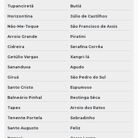
Tupanciretã
Butiá
Horizontina
Júlio de Castilhos
Não-Me-Toque
São Francisco de Assis
Arroio Grande
Piratini
Cidreira
Serafina Corrêa
Getúlio Vargas
Xangri-lá
Sananduva
Agudo
Giruá
São Pedro do Sul
Santo Cristo
Espumoso
Balneário Pinhal
Restinga Sêca
Tapes
Arroio dos Ratos
Tenente Portela
Sobradinho
Santo Augusto
Feliz