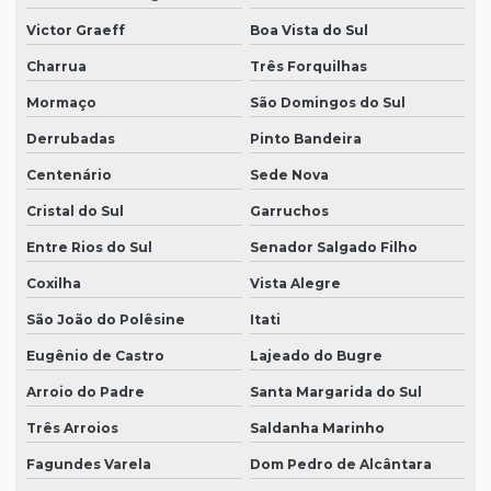
Victor Graeff
Boa Vista do Sul
Charrua
Três Forquilhas
Mormaço
São Domingos do Sul
Derrubadas
Pinto Bandeira
Centenário
Sede Nova
Cristal do Sul
Garruchos
Entre Rios do Sul
Senador Salgado Filho
Coxilha
Vista Alegre
São João do Polêsine
Itati
Eugênio de Castro
Lajeado do Bugre
Arroio do Padre
Santa Margarida do Sul
Três Arroios
Saldanha Marinho
Fagundes Varela
Dom Pedro de Alcântara