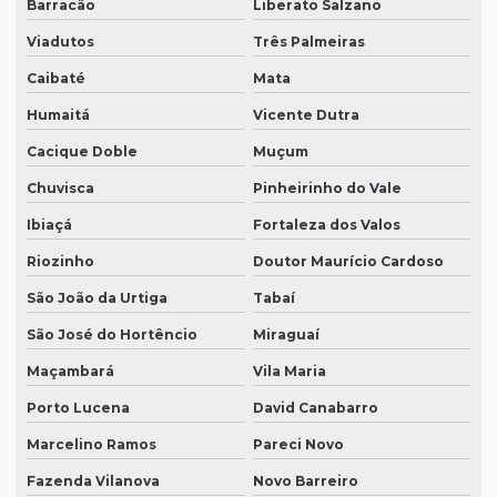
Barracão
Liberato Salzano
Viadutos
Três Palmeiras
Caibaté
Mata
Humaitá
Vicente Dutra
Cacique Doble
Muçum
Chuvisca
Pinheirinho do Vale
Ibiaçá
Fortaleza dos Valos
Riozinho
Doutor Maurício Cardoso
São João da Urtiga
Tabaí
São José do Hortêncio
Miraguaí
Maçambará
Vila Maria
Porto Lucena
David Canabarro
Marcelino Ramos
Pareci Novo
Fazenda Vilanova
Novo Barreiro