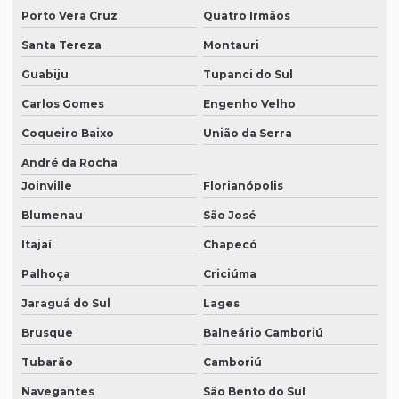
Porto Vera Cruz
Quatro Irmãos
Santa Tereza
Montauri
Guabiju
Tupanci do Sul
Carlos Gomes
Engenho Velho
Coqueiro Baixo
União da Serra
André da Rocha
Joinville
Florianópolis
Blumenau
São José
Itajaí
Chapecó
Palhoça
Criciúma
Jaraguá do Sul
Lages
Brusque
Balneário Camboriú
Tubarão
Camboriú
Navegantes
São Bento do Sul