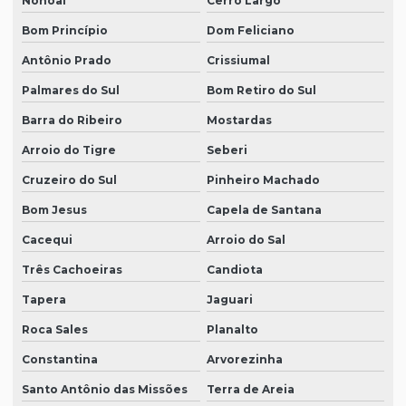
Nonoai
Cerro Largo
Bom Princípio
Dom Feliciano
Antônio Prado
Crissiumal
Palmares do Sul
Bom Retiro do Sul
Barra do Ribeiro
Mostardas
Arroio do Tigre
Seberi
Cruzeiro do Sul
Pinheiro Machado
Bom Jesus
Capela de Santana
Cacequi
Arroio do Sal
Três Cachoeiras
Candiota
Tapera
Jaguari
Roca Sales
Planalto
Constantina
Arvorezinha
Santo Antônio das Missões
Terra de Areia