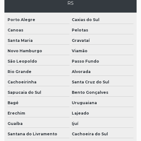
RS
Porto Alegre
Caxias do Sul
Canoas
Pelotas
Santa Maria
Gravataí
Novo Hamburgo
Viamão
São Leopoldo
Passo Fundo
Rio Grande
Alvorada
Cachoeirinha
Santa Cruz do Sul
Sapucaia do Sul
Bento Gonçalves
Bagé
Uruguaiana
Erechim
Lajeado
Guaíba
Ijuí
Santana do Livramento
Cachoeira do Sul