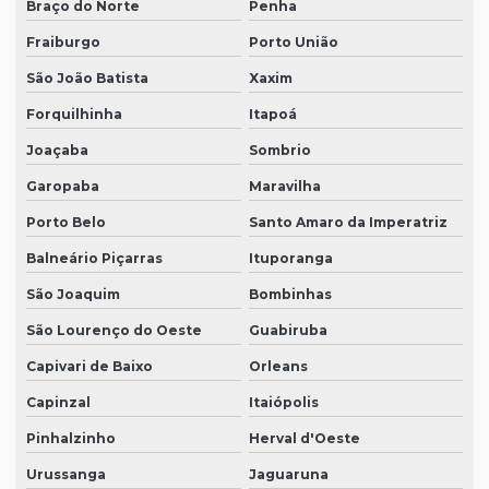
Braço do Norte
Penha
Fraiburgo
Porto União
São João Batista
Xaxim
Forquilhinha
Itapoá
Joaçaba
Sombrio
Garopaba
Maravilha
Porto Belo
Santo Amaro da Imperatriz
Balneário Piçarras
Ituporanga
São Joaquim
Bombinhas
São Lourenço do Oeste
Guabiruba
Capivari de Baixo
Orleans
Capinzal
Itaiópolis
Pinhalzinho
Herval d'Oeste
Urussanga
Jaguaruna