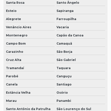
Santa Rosa
Santo Ângelo
Esteio
Sapiranga
Alegrete
Farroupilha
Venâncio Aires
Vacaria
Montenegro
Capão da Canoa
Campo Bom
Camaquã
Carazinho
São Borja
Cruz Alta
São Gabriel
Tramandaí
Taquara
Parobé
Canguçu
Canela
Santiago
Estância Velha
Osório
Marau
Panambi
Santo Antônio da Patrulha
São Lourenço do Sul