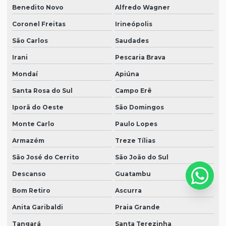
Benedito Novo
Alfredo Wagner
Coronel Freitas
Irineópolis
São Carlos
Saudades
Irani
Pescaria Brava
Mondaí
Apiúna
Santa Rosa do Sul
Campo Erê
Iporã do Oeste
São Domingos
Monte Carlo
Paulo Lopes
Armazém
Treze Tílias
São José do Cerrito
São João do Sul
Descanso
Guatambu
Bom Retiro
Ascurra
Anita Garibaldi
Praia Grande
Tangará
Santa Terezinha