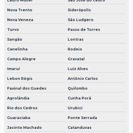
Lauro Müller
São José do Cedro
Nova Trento
Siderópolis
Nova Veneza
São Ludgero
Turvo
Passo de Torres
Sangão
Lontras
Canelinha
Rodeio
Campo Alegre
Gravatal
Imaruí
Luiz Alves
Lebon Régis
Antônio Carlos
Faxinal dos Guedes
Quilombo
Agrolândia
Cunha Porã
Rio dos Cedros
Urubici
Guaraciaba
Ponte Serrada
Jacinto Machado
Catanduvas