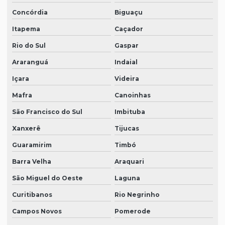
Concórdia
Biguaçu
Itapema
Caçador
Rio do Sul
Gaspar
Araranguá
Indaial
Içara
Videira
Mafra
Canoinhas
São Francisco do Sul
Imbituba
Xanxerê
Tijucas
Guaramirim
Timbó
Barra Velha
Araquari
São Miguel do Oeste
Laguna
Curitibanos
Rio Negrinho
Campos Novos
Pomerode