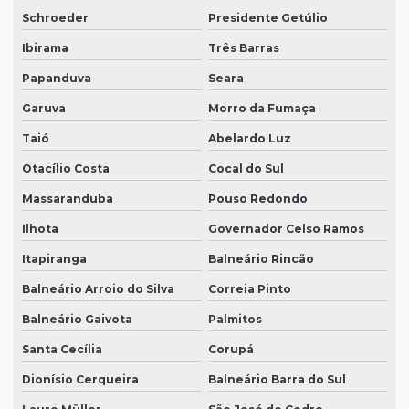
Schroeder
Presidente Getúlio
Ibirama
Três Barras
Papanduva
Seara
Garuva
Morro da Fumaça
Taió
Abelardo Luz
Otacílio Costa
Cocal do Sul
Massaranduba
Pouso Redondo
Ilhota
Governador Celso Ramos
Itapiranga
Balneário Rincão
Balneário Arroio do Silva
Correia Pinto
Balneário Gaivota
Palmitos
Santa Cecília
Corupá
Dionísio Cerqueira
Balneário Barra do Sul